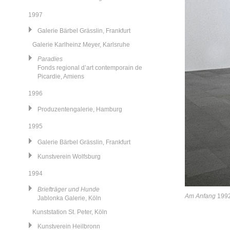
1997
Galerie Bärbel Grässlin, Frankfurt
Galerie Karlheinz Meyer, Karlsruhe
Paradies
Fonds regional d’art contemporain de
Picardie, Amiens
1996
Produzentengalerie, Hamburg
1995
Galerie Bärbel Grässlin, Frankfurt
Kunstverein Wolfsburg
1994
Briefträger und Hunde
Am Anfang
1992,
Jablonka Galerie, Köln
Kunststation St. Peter, Köln
Kunstverein Heilbronn