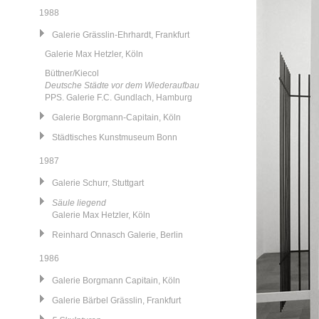
1988
Galerie Grässlin-Ehrhardt, Frankfurt
Galerie Max Hetzler, Köln
Büttner/Kiecol
Deutsche Städte vor dem Wiederaufbau
PPS. Galerie F.C. Gundlach, Hamburg
Galerie Borgmann-Capitain, Köln
Städtisches Kunstmuseum Bonn
1987
Galerie Schurr, Stuttgart
Säule liegend
Galerie Max Hetzler, Köln
Reinhard Onnasch Galerie, Berlin
1986
Galerie Borgmann Capitain, Köln
Galerie Bärbel Grässlin, Frankfurt