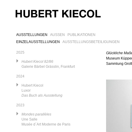
AUSSTELLUNGEN
AUSSEN
PUBLIKATIONEN
EINZELAUSSTELLUNGEN
AUSSTELLUNGSBETEILIGUNGEN
2025
Glückliche Maß
Museum Küppe
Hubert Kiecol 82/86
Sammlung Groth
Galerie Bärbel Grässlin, Frankfurt
2024
Hubert Kiecol
Luxor
Das Buch als Ausstellung
2023
Mondes parallèles
Une Salle
Musée d´Art Moderne de Paris