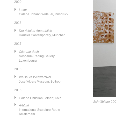
2020
Luxor
Galerie Johann Widauer, Innsbruck
2018
Der richtige Augenblick
Häusler Contemporary, München
2017
Offenbar doch
Nosbaum Reding Gallery
Luxembourg
2016
WeissGlasSchwarzRot
Josef Albers Museum, Bottrop
2015
Galerie Christian Lethert, Köln
Schriftbilder
200
ArtZuid
International Sculpture Route
Amsterdam