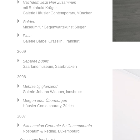
Nachdem Jetzt Hier Zusammen
mit Reinhold Krüger
Galerie Häusler Contemporary, München
Golden
Museum für Gegenwartskunst Siegen
Pluto
Galerie Bärbel Grässlin, Frankfurt
2009
Separee public
Saarlandmuseum, Saarbrücken
2008
Mehrseitig glänzend
Galerie Johann Widauer, Innsbruck
Morgen oder Übermorgen
Häusler Contemporary, Zürich
2007
Alimentation Generale Art Contemporain
Nosbaum & Reding, Luxembourg
Kunstraum Innsbruck