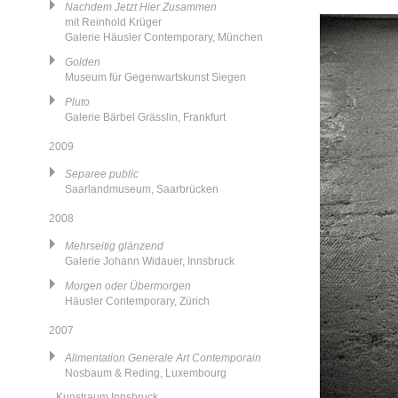
Nachdem Jetzt Hier Zusammen
mit Reinhold Krüger
Galerie Häusler Contemporary, München
Golden
Museum für Gegenwartskunst Siegen
Pluto
Galerie Bärbel Grässlin, Frankfurt
2009
Separee public
Saarlandmuseum, Saarbrücken
2008
Mehrseitig glänzend
Galerie Johann Widauer, Innsbruck
Morgen oder Übermorgen
Häusler Contemporary, Zürich
2007
Alimentation Generale Art Contemporain
Nosbaum & Reding, Luxembourg
Kunstraum Innsbruck