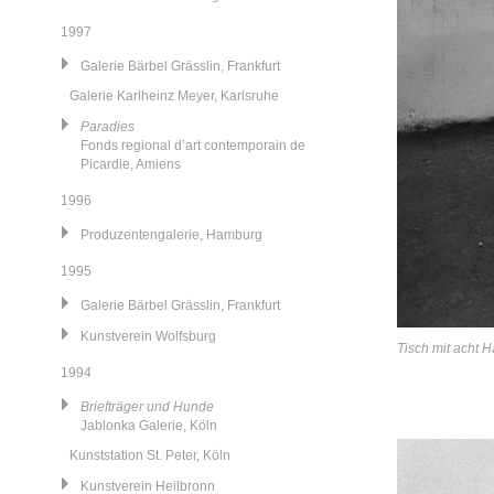
1997
Galerie Bärbel Grässlin, Frankfurt
Galerie Karlheinz Meyer, Karlsruhe
Paradies
Fonds regional d’art contemporain de
Picardie, Amiens
1996
Produzentengalerie, Hamburg
1995
Galerie Bärbel Grässlin, Frankfurt
Kunstverein Wolfsburg
Tisch mit acht 
1994
Briefträger und Hunde
Jablonka Galerie, Köln
Kunststation St. Peter, Köln
Kunstverein Heilbronn