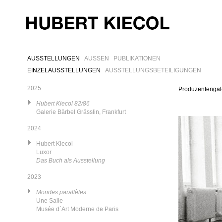
AUSSTELLUNGEN
AUSSEN
PUBLIKATIONEN
EINZELAUSSTELLUNGEN
AUSSTELLUNGSBETEILIGUNGEN
2025
Produzentengal
Hubert Kiecol 82/86
Galerie Bärbel Grässlin, Frankfurt
2024
Hubert Kiecol
Luxor
Das Buch als Ausstellung
2023
Mondes parallèles
Une Salle
Musée d´Art Moderne de Paris